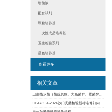
增菌液
配套试剂
颗粒培养基
一次性成品培养基
卫生检验系列
显色培养基
查看更多
相关文章
卫生指示菌（菌落总数、大肠菌群、霉菌酵母总数）快检方案
GB4789.4-2024沙门氏菌检验新标准修订内容详解
电热鼓风干燥箱操作规程