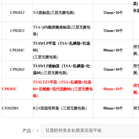
皿
生监
CP0101J
NA
接触皿(三层无菌包装)
55mm
×10个
TSA+
β内酰胺酶接触皿(三层无菌包
CP0202J
55mm
×10个
装)
TSAWLP
平皿（TSA+乱磷脂+吐温
用
CP0204C
80)
90mm
×10个
测
(
三层无菌包装)
TSAWLP
接触皿（TSA+乱磷脂+吐
用
CP0204J
55mm
×10个
温80)
(
三层无菌包装)
测
TSALTZS
平皿（TSA+乱磷脂+吐温
用
CP0205C
80+诅氨酸+流代流酸钠) (三层无菌包
90mm
×10个
测
装)
CP2029B1
R2A
琼脂培养基（三层无菌包装）
90mm
×10个
用
产品：