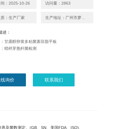
：2025-10-26
访问量：2863
性质：生产厂家
生产地址：广州市萝岗区广州开发区科学城神舟路788号
描述：
称：甘露醇卵黄多粘菌素琼脂平板
别：蜡样芽胞杆菌检测
在线询价
联系我们
及菌数测定。(GB、SN、美国FDA、ISO).