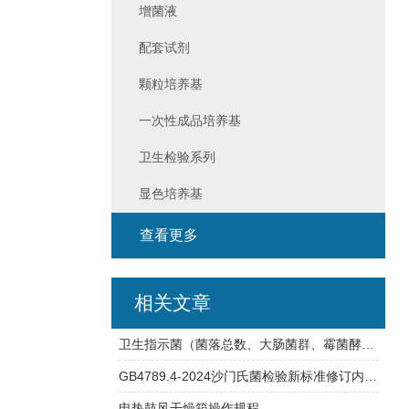
增菌液
配套试剂
颗粒培养基
一次性成品培养基
卫生检验系列
显色培养基
查看更多
相关文章
卫生指示菌（菌落总数、大肠菌群、霉菌酵母总数）快检方案
GB4789.4-2024沙门氏菌检验新标准修订内容详解
电热鼓风干燥箱操作规程