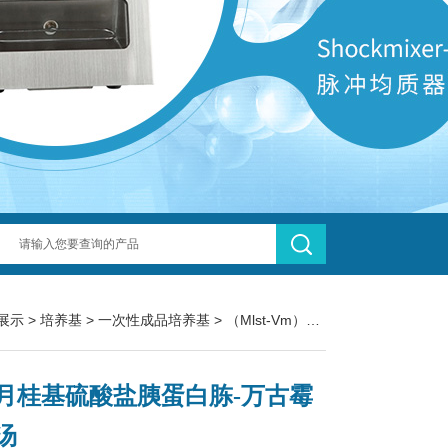
展示
>
培养基
>
一次性成品培养基
> （Mlst-Vm）改良月桂基硫酸盐胰蛋白胨-万古霉素肉汤
月桂基硫酸盐胰蛋白胨-万古霉
汤