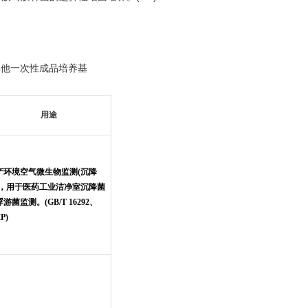
------------其他一次性成品培养基
用途
产环境空气微生物监测(沉降
)，用于医药工业洁净室沉降菌
游菌监测。(GB/T 16292、
P)