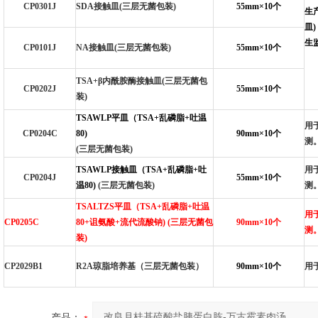
CP0301J
SDA
接触皿(三层无菌包装)
55mm
×10个
生
皿
生监
CP0101J
NA
接触皿(三层无菌包装)
55mm
×10个
TSA+
β内酰胺酶接触皿(三层无菌包
CP0202J
55mm
×10个
装)
TSAWLP
平皿（TSA+乱磷脂+吐温
用
CP0204C
80)
90mm
×10个
测
(
三层无菌包装)
TSAWLP
接触皿（TSA+乱磷脂+吐
用
CP0204J
55mm
×10个
温80)
(
三层无菌包装)
测
TSALTZS
平皿（TSA+乱磷脂+吐温
用
CP0205C
80+诅氨酸+流代流酸钠) (三层无菌包
90mm
×10个
测
装)
CP2029B1
R2A
琼脂培养基（三层无菌包装）
90mm
×10个
用
产品：