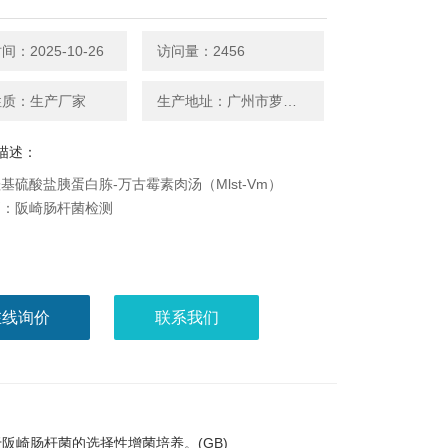
：2025-10-26
访问量：2456
性质：生产厂家
生产地址：广州市萝岗区广州开发区科学城神舟路788号
描述：
基硫酸盐胰蛋白胨-万古霉素肉汤（Mlst-Vm）
别：阪崎肠杆菌检测
在线询价
联系我们
)用于阪崎肠杆菌的选择性增菌培养。(GB)