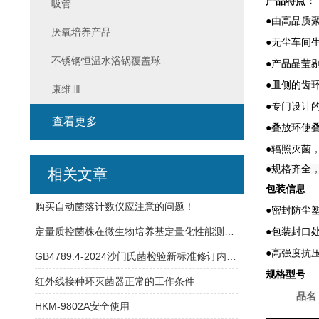
产品特点：
吸管
●由高品质
厌氧培养产品
●无尘车间
不锈钢恒温水浴锅覆盖球
●产品晶莹
●皿侧的齿
康维皿
●专门设计
查看更多
●叠放环使
●辐照灭菌
●规格齐全
相关文章
包装信息
购买自动菌落计数仪应注意的问题！
●密封防尘
定量质控菌株在微生物培养基定量化性能测试中的应用
●包装封口
●高强度抗
GB4789.4-2024沙门氏菌检验新标准修订内容详解
规格型号
红外线接种环灭菌器正常的工作条件
品名
HKM-9802A安全使用