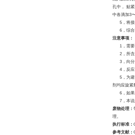
孔中， 贴
中各滴加3
5，将接种的
6，综合菌
注意事项：
1，需要使
2，所含悬
3，向分液
4，反应名
5，为避免
剂均应旋紧
6，如果鉴
7，本说明
废物处理：
理。
执行标准：
参考文献：