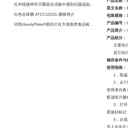
产品名称：
红外线接种环灭菌器在试验中遇到问题该如何正确处理？
英文名称：
白色念珠菌 ATCC10231-菌株简介
包装规格：
产品编号：
环凯HandyPlate®测试片在方便面类食品检测中的应用
产品简介：
产品组分：
主要组分：
其它组分：
储存条件与
使用指南：
1，取鉴定
2，从TS
使用者自备
察滤纸片颜
3，打开发
置做好标记
4，从底座
流入反应孔