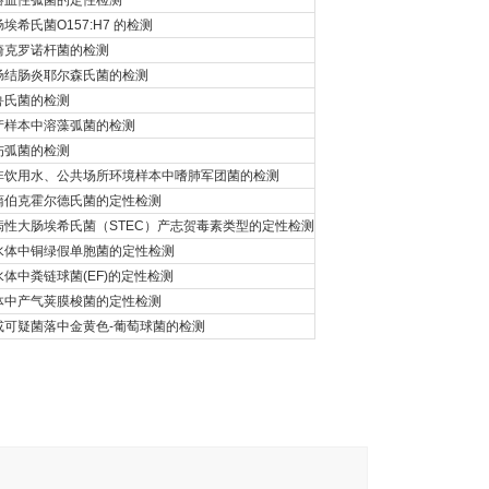
溶血性弧菌的定性检测
希氏菌O157:H7 的检测
崎克罗诺杆菌的检测
肠结肠炎耶尔森氏菌的检测
鲁氏菌的检测
产样本中溶藻弧菌的检测
伤弧菌的检测
非饮用水、公共场所环境样本中嗜肺军团菌的检测
蒲伯克霍尔德氏菌的定性检测
病性大肠埃希氏菌（STEC）产志贺毒素类型的定性检测
水体中铜绿假单胞菌的定性检测
体中粪链球菌(EF)的定性检测
体中产气荚膜梭菌的定性检测
或可疑菌落中金黄色-葡萄球菌的检测
。
。