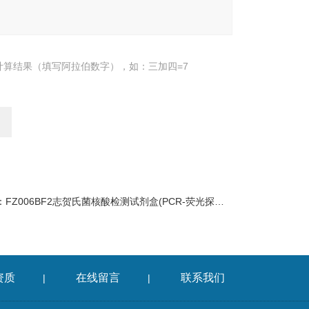
计算结果（填写阿拉伯数字），如：三加四=7
：
FZ006BF2志贺氏菌核酸检测试剂盒(PCR-荧光探针法)
资质
在线留言
联系我们
|
|