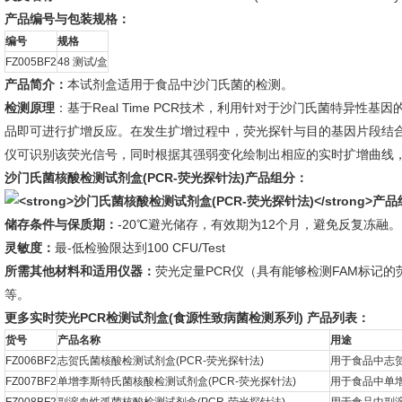
产品编号与包装规格：
编号
规格
FZ005BF2
48 测试/盒
产品简介：
本试剂盒适用于食品中沙门氏菌的检测。
检测原理
：基于Real Time PCR技术，利用针对于沙门氏菌特异
品即可进行扩增反应。在发生扩增过程中，荧光探针与目的基因片段结合
仪可识别该荧光信号，同时根据其强弱变化绘制出相应的实时扩增曲线
沙门氏菌核酸检测试剂盒
(PCR-荧光探针法)
产品组分：
储存条件与保质期：
-20℃避光储存，有效期为12个月，避免反复冻融。
灵敏度：
最-低检验限达到100 CFU/Test
所需其他材料和适用仪器：
荧光定量PCR仪（具有能够检测FAM标记
等。
更多实时荧光PCR检测试剂盒(食源性致病菌检测系列) 产品列表：
货号
产品名称
用途
FZ006BF2
志贺氏菌核酸检测试剂盒(PCR-荧光探针法)
用于食品中志
FZ007BF2
单增李斯特氏菌核酸检测试剂盒(PCR-荧光探针法)
用于食品中单