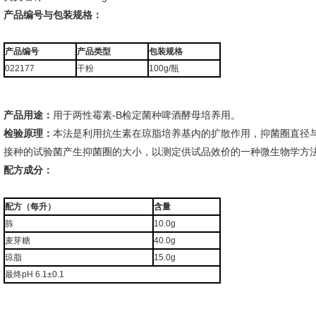
产品编号与包装规格：
产品编号
产品类型
包装规格
022177
干粉
100g/瓶
产品用途：
用于两性霉素-B检定菌种啤酒酵母培养用。
检验原理：
本法是利用抗生素在琼脂培养基内的扩散作用，抑菌圈直径与
接种的试验菌产生抑菌圈的大小，以测定供试品效价的一种微生物学方
配方成分：
配方（每升）
含量
胨
10.0g
麦芽糖
40.0g
琼脂
15.0g
最终pH 6.1±0.1