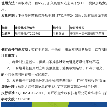
使用方法：
称取本品干粉65g，加入蒸馏水或去离子水1 L，搅拌加热煮沸
用。
质量控制：
下列质控菌株接种后于35-37℃培养24-36h，观察结果如下
指标
质控菌株及编号
标准值
特征性反应
生长率
酿酒酵母ATCC9763
生长良好
表面呈一层光滑稍厚的菌苔
储存条件与保质期：
贮存于避光、干燥处，用后立即旋紧瓶盖；贮存期
注意事项：
1、称量时注意粉尘，佩戴口罩操作以避免引起呼吸道系统不适。
2、干粉培养基使用后立即旋紧瓶盖，避免吸潮结块。贮存于避光、
的不同保质时间存在一定的差异。
3、质检报告可以登录环凯微生物培养基网站， 打开“质检报告"页面
废物处理：
检测之后带菌物品置于121℃下高压灭菌30分钟后处理。
执行标准：
Q/HKSJ 03-2011 广东环凯微生物科技有限公司企业标准
参考文献：
CP2010