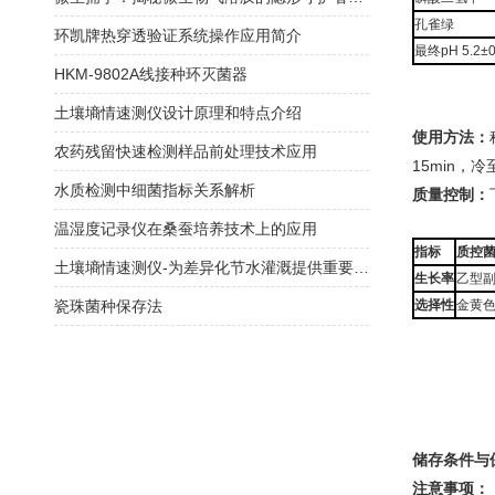
孔雀绿
环凯牌热穿透验证系统操作应用简介
最终pH 5.2±0
HKM-9802A线接种环灭菌器
土壤墒情速测仪设计原理和特点介绍
使用方法：
农药残留快速检测样品前处理技术应用
15min，
水质检测中细菌指标关系解析
质量控制：
温湿度记录仪在桑蚕培养技术上的应用
指标
质控
土壤墒情速测仪-为差异化节水灌溉提供重要依据
生长率
乙型副
瓷珠菌种保存法
选择性
金黄色-
储存条件与
注意事项：