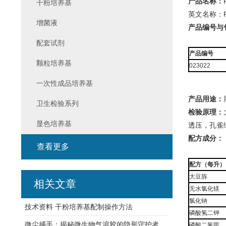
产品名称：
干粉培养基
英文名称：Rappa
增菌液
产品编号与
配套试剂
产品编号
颗粒培养基
023022
一次性成品培养基
产品用途：
卫生检验系列
检验原理：
显色培养基
透压，孔雀
配方成分：
查看更多
配方（每升）
大豆胨
相关文章
无水氯化镁
氯化钠
技术资料 干粉培养基配制操作方法
磷酸氢二钾
微尘捕手：揭秘微生物气溶胶的隐形守护者——高精度采样器探秘
磷酸二氢甲