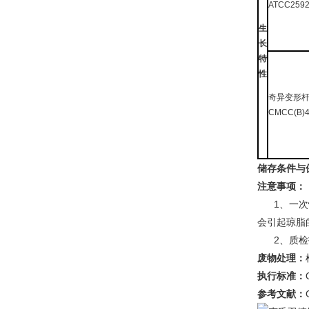
ATCC259
生
长
特
性
奇异变形
CMCC(B)4
储存条件与
注意事项：
1、一次性
会引起琼脂
2、质检报
废物处理：
执行标准：
参考文献：