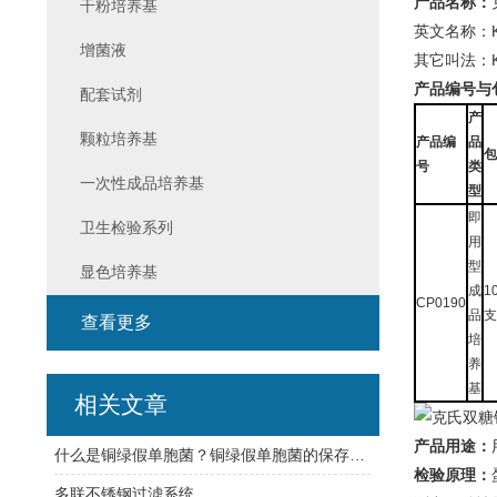
产品名称：
干粉培养基
英文名称：Kligl
增菌液
其它叫法：
产品编号与
配套试剂
产
颗粒培养基
产品编
品
包
号
类
一次性成品培养基
型
即
卫生检验系列
用
型
显色培养基
成
1
CP0190
品
支
查看更多
培
养
基
相关文章
产品用途：
什么是铜绿假单胞菌？铜绿假单胞菌的保存方法有哪些？
检验原理：
多联不锈钢过滤系统