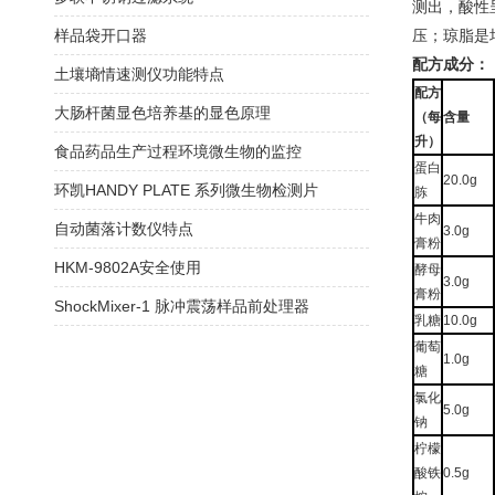
测出，酸性
样品袋开口器
压；琼脂是
配方成分：
土壤墒情速测仪功能特点
配方
大肠杆菌显色培养基的显色原理
（每
含量
升）
食品药品生产过程环境微生物的监控
蛋白
20.0g
环凯HANDY PLATE 系列微生物检测片
胨
牛肉
自动菌落计数仪特点
3.0g
膏粉
HKM-9802A安全使用
酵母
3.0g
膏粉
ShockMixer-1 脉冲震荡样品前处理器
乳糖
10.0g
葡萄
1.0g
糖
氯化
5.0g
钠
柠檬
酸铁
0.5g