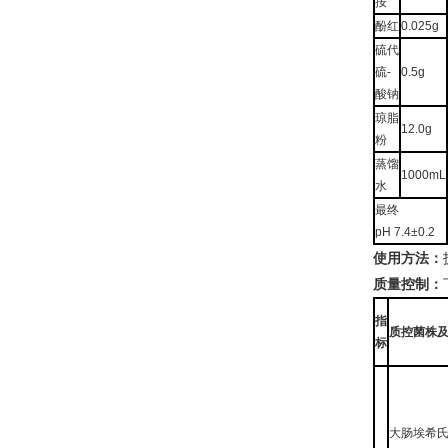
按
酚红
0.025g
硫代
硫-
0.5g
酸钠
琼脂
12.0g
粉
蒸馏
1000mL
水
最终
pH 7.4±0.2
使用方法：
质量控制：
指
质控菌株
标
大肠埃希