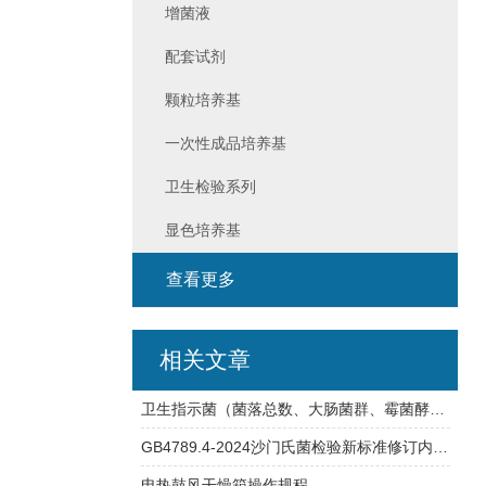
增菌液
配套试剂
颗粒培养基
一次性成品培养基
卫生检验系列
显色培养基
查看更多
相关文章
卫生指示菌（菌落总数、大肠菌群、霉菌酵母总数）快检方案
GB4789.4-2024沙门氏菌检验新标准修订内容详解
电热鼓风干燥箱操作规程