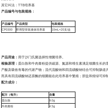
其它叫法：TTB培养基
产品编号与包装规格：
产品编号
产品类型
包装规格
CP0300
即用型管装液体培养基
10mL×20支/盒
产品用途：
用于沙门氏菌选择性增菌培养。
检验原理：
蛋白胨和牛肉膏粉提供碳源、氮源和维生素满足细菌生长的
产酸及吸收有毒的代谢产物；流代流酸钠和四流磺酸钠结合可抑制肠道共
而具有四流磺酸钠还原酶的细菌能在此培养基中繁殖；胆盐和煌绿可抑
配方成分：
配方（每升）
含量
蛋白胨
9.0g
牛肉膏粉
4.5g