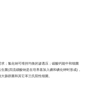
需求；氯化钠可维持均衡的渗透压；碳酸钙能中和细菌
生菌(四流磺酸钠是在培养基加入碘和碘化钾时形成)，
制大肠群菌和其它革兰氏阳性细菌。