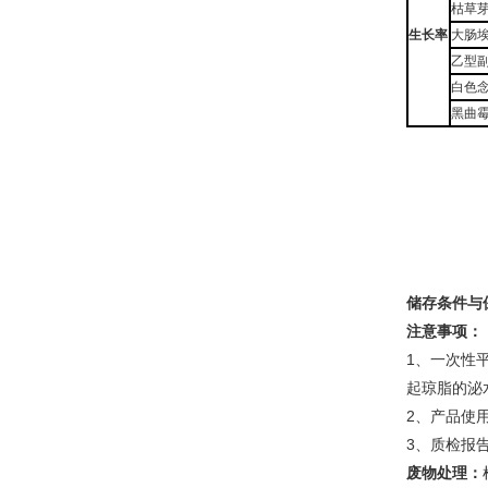
枯草芽
生长率
大肠埃
乙型副
白色念
黑曲霉C
储存条件与
注意事项：
1、一次性
起琼脂的泌
2、产品使
3、质检报
废物处理：