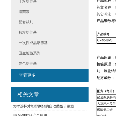
产品名称：
干粉培养基
英文名称：Tryp
增菌液
其它叫法：
产品编号与
配套试剂
颗粒培养基
产品编号
CP4048P3
一次性成品培养基
卫生检验系列
产品用途：
显色培养基
检验原理：
剂；氯化钠
查看更多
配方成分：
配方（每升）
相关文章
酪蛋白胰酶消
大豆粉木瓜蛋
怎样选择才能得到好的自动菌落计数仪
磷酸氢二钾
HKM-9802A安全使用