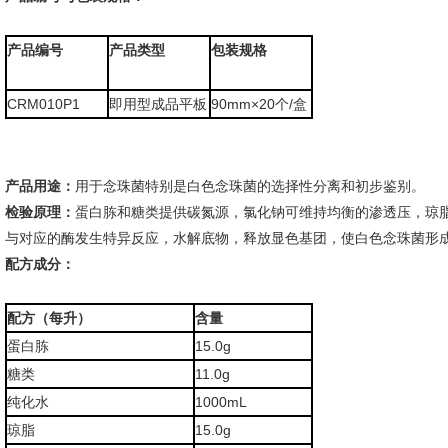
产品编号
产品类型
包装规格
CRM010P1
即用型成品平板
90mm×20个/盒
产品用途：
用于念珠菌特别是白色念珠菌的选择性分离和初步鉴别。
检验原理：
蛋白胨和糖类提供碳氮源，氯化钠可维持均衡的渗透压，琼
与对应的酶发生特异反应，水解底物，释放显色基团，使白色念珠菌形
配方成分：
配方（每升）
含量
蛋白胨
15.0g
糖类
11.0g
纯化水
1000mL
琼脂
15.0g