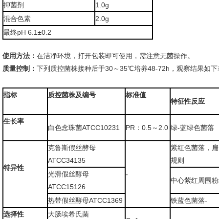
抑菌剂
1.0g
混合色素
2.0g
最终pH 6.1±0.2
使用方法：
在洁净环境，打开包装即可使用，需注意无菌操作。
质量控制：
下列质控菌株接种后于30～35℃培养48-72h，观察结果如
指标
质控菌株及编号
标准值
特征性反应
生长率
白色念珠菌ATCC10231
PR：0.5～2.0
绿-蓝绿色菌落
克鲁斯假丝酵母
紫红色菌落，扁
ATCC34135
规则
特异性
光滑假丝酵母
-
中心紫红周围粉
ATCC15126
热带假丝酵母ATCC1369
铁蓝色菌落-
选择性
大肠埃希氏菌