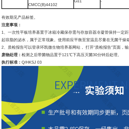
G≤1
-
CMCC(B)44102
有效期见产品标签。
注意事项：
1、一次性平板培养基置于冰箱冷藏保存需与存放容器冷凝管保持一定
起琼脂的泌水，属于正常现象。使用前应平衡至室温且尽量在无菌干燥
2、质检报告可以登录环凯微生物培养基网站， 打开“质检报告"页面，
废物处理：
检测之后带菌物品置于121℃下高压灭菌30分钟后处理。
执行标准：
Q/HKSJ 03