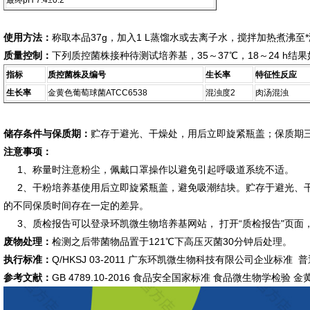
最终pH 7.4±0.2
使用方法：
称取本品37g，加入1 L蒸馏水或去离子水，搅拌加热煮沸至
质量控制：
下列质控菌株接种待测试培养基，35～37℃，18～24 h结
指标
质控菌株及编号
生长率
特征性反应
生长率
金黄色葡萄球菌ATCC6538
混浊度2
肉汤混浊
储存条件与保质期：
贮存于避光、干燥处，用后立即旋紧瓶盖；保质期
注意事项：
1、称量时注意粉尘，佩戴口罩操作以避免引起呼吸道系统不适。
2、干粉培养基使用后立即旋紧瓶盖，避免吸潮结块。贮存于避光、干
的不同保质时间存在一定的差异。
3、质检报告可以登录环凯微生物培养基网站， 打开“质检报告"页面
废物处理：
检测之后带菌物品置于121℃下高压灭菌30分钟后处理。
执行标准：
Q/HKSJ 03-2011 广东环凯微生物科技有限公司企业标准
参考文献：
GB 4789.10-2016 食品安全国家标准 食品微生物学检验