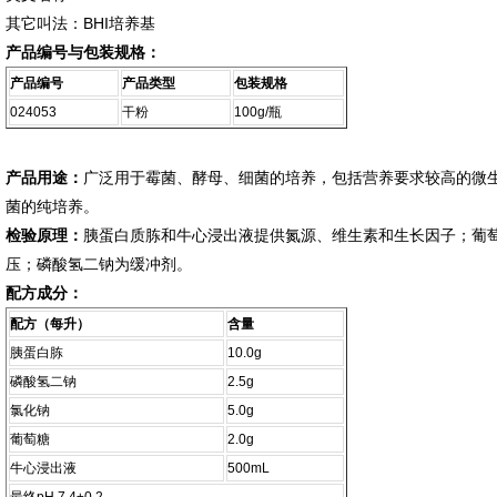
其它叫法：BHI培养基
产品编号与包装规格：
产品编号
产品类型
包装规格
024053
干粉
100g/瓶
产品用途：
广泛用于霉菌、酵母、细菌的培养，包括营养要求较高的微
菌的纯培养。
检验原理：
胰蛋白质胨和牛心浸出液提供氮源、维生素和生长因子；葡
压；磷酸氢二钠为缓冲剂。
配方成分：
配方（每升）
含量
胰蛋白胨
10.0g
磷酸氢二钠
2.5g
氯化钠
5.0g
葡萄糖
2.0g
牛心浸出液
500mL