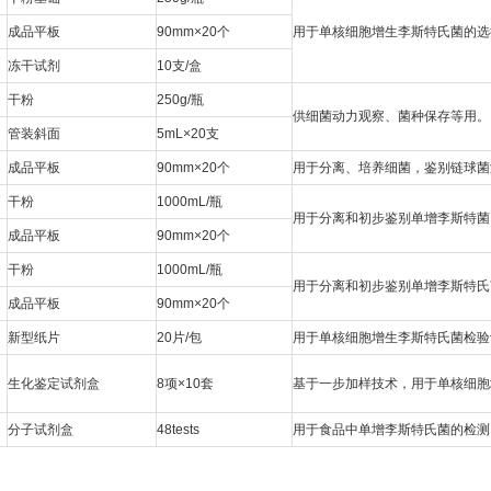
成品平板
90mm×20个
用于单核细胞增生李斯特氏菌的选择性
冻干试剂
10支/盒
干粉
250g/瓶
供细菌动力观察、菌种保存等用。
管装斜面
5mL×20支
成品平板
90mm×20个
用于分离、培养细菌，鉴别链球菌
干粉
1000mL/瓶
用于分离和初步鉴别单增李斯特菌
成品平板
90mm×20个
干粉
1000mL/瓶
用于分离和初步鉴别单增李斯特氏
成品平板
90mm×20个
新型纸片
20片/包
用于单核细胞增生李斯特氏菌检验
生化鉴定试剂盒
8项×10套
基于一步加样技术，用于单核细胞增生
分子试剂盒
48tests
用于食品中单增李斯特氏菌的检测