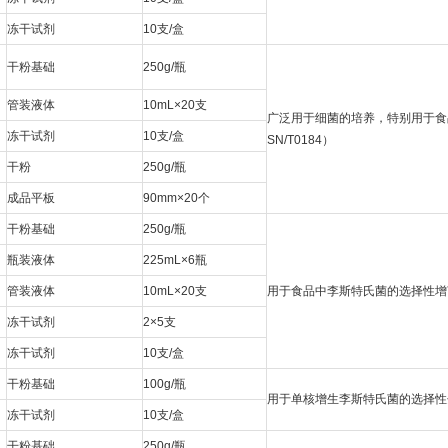
冻干试剂
10支/盒
干粉基础
250g/瓶
管装液体
10mL×20支
广泛用于细菌的培养，特别用于食品
冻干试剂
10支/盒
SN/T0184）
干粉
250g/瓶
成品平板
90mm×20个
干粉基础
250g/瓶
瓶装液体
225mL×6瓶
管装液体
10mL×20支
用于食品中李斯特氏菌的选择性增菌培
冻干试剂
2×5支
冻干试剂
10支/盒
干粉基础
100g/瓶
用于单核增生李斯特氏菌的选择性分离
冻干试剂
10支/盒
干粉基础
250g/瓶