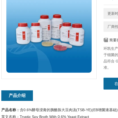
更新时间
厂商
简要
环凯生产
于细菌
品符合 GB
准。
产品介绍
产品名称：
含0.6%酵母浸膏的胰酪胨大豆肉汤(TSB-YE)(EB增菌液基础)
英文名称：Tryptic Soy Broth With 0.6% Yeast Extract