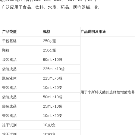
，广泛应用于食品、饮料、水质、药品、医疗器械、化
产品类型
规格
产品说明及用途
干粉基础
250g/瓶
颗粒
250g/瓶
袋装成品
90mL×10袋
袋装成品
225mL×10袋
瓶装液体
225mL×6瓶
管装成品
10mL×20支
用于李斯特氏菌的选择性增菌培养。（G
袋装成品
50mL×10袋
袋装成品
25mL×10袋
管装成品
10mL×20支
冻干试剂
10支/盒
冻干试剂
10支/盒