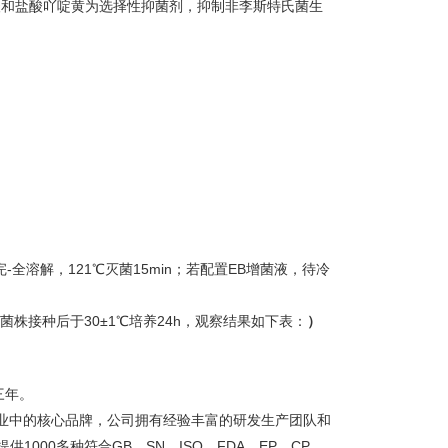
酸和盐酸吖啶黄为选择性抑菌剂，抑制非李斯特氏菌生
-全溶解，121℃灭菌15min；若配置EB增菌液，待冷
菌株接种后于30±1℃培养24h，观察结果如下表：
）
三年。
行业中的核心品牌，公司拥有经验丰富的研发生产团队和
000多种符合GB、SN、ISO、FDA，EP，CP，