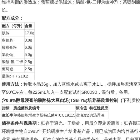
维持均衡的渗透压；葡萄糖提供碳源；磷酸-氢-二钾为缓冲剂；萘啶酮
长。
配方成分：
配方（每升）
含量
胰胨
17.0g
多价胨
3.0g
酵母膏粉
6.0g
氯化钠
5.0g
磷酸-氢-二钾
2.5g
葡萄糖
2.5g
最终pH 7.2±0.2
使用方法：
称取本品36g，加入蒸馏水或去离子水1 L，搅拌加热煮沸至完
至50℃左右，每225mL加入一支配套试剂SR0090，混匀后，备用。
含0.6%
酵母浸膏的胰酪胨大豆肉汤(TSB-YE)培养基
质量控制（
下列质控
指标
质控菌株及编号
标准值
特征性反应
生长率
单核细胞增生李斯特氏菌ATCC19115
混浊度2
肉汤浑浊
储存条件与保质期：
贮存于避光、干燥处，用后立即旋紧瓶盖；贮存期
环凯微生物自1993年开始研发生产培养基产品，现已成为国内培养基
业界-先的硬件设备，所生产的培养基产品种类齐全，品种丰富，目前可提供1