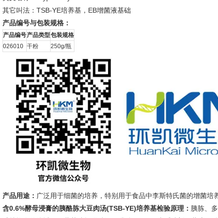
其它叫法：TSB-YE培养基，EB增菌液基础
产品编号与包装规格：
产品编号
产品类型
包装规格
026010
干粉
250g/瓶
产品用途：
广泛用于细菌的培养，特别用于食品中李斯特氏菌的增菌培
含0.6%
酵母浸膏的胰酪胨大豆肉汤(TSB-YE)培养基
检验原理：
胰胨、多