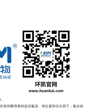
养。
价胨和酵母膏粉提供氮源、维生素和生长因子；氯化钠