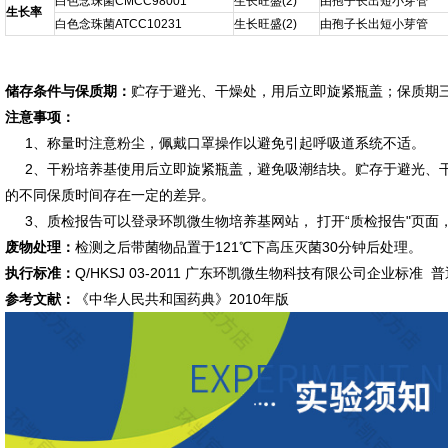
白色念珠菌CMCC98001
生长旺盛(2)
由孢子长出短小芽管
生长率
白色念珠菌ATCC10231
生长旺盛(2)
由孢子长出短小芽管
储存条件与保质期：
贮存于避光、干燥处，用后立即旋紧瓶盖；保质期
注意事项：
1、称量时注意粉尘，佩戴口罩操作以避免引起呼吸道系统不适。
2、干粉培养基使用后立即旋紧瓶盖，避免吸潮结块。贮存于避光、干
的不同保质时间存在一定的差异。
3、质检报告可以登录环凯微生物培养基网站， 打开“质检报告"页面
废物处理：
检测之后带菌物品置于121℃下高压灭菌30分钟后处理。
执行标准：
Q/HKSJ 03-2011 广东环凯微生物科技有限公司企业标准
参考文献：
《中华人民共和国药典》2010年版