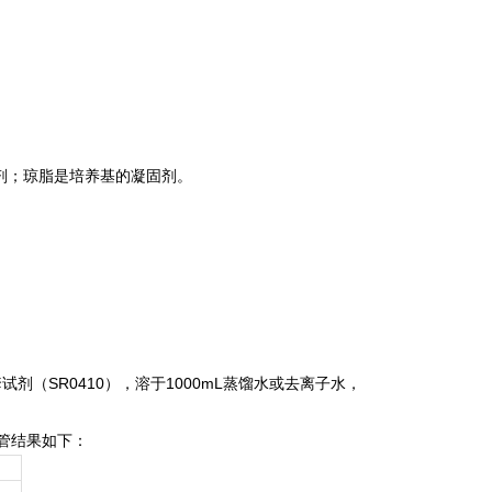
剂；琼脂是培养基的凝固剂。
套试剂（SR0410），溶于1000mL蒸馏水或去离子水，
芽管结果如下：