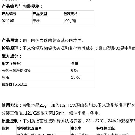
产品编号与包装规格：
产品编号
产品类型
包装规格
021105
干粉
100g/瓶
产品用途：
用于白色念珠菌芽管试验的培养。
检验原理：
玉米粉提取物提供碳源和其他营养成分；聚山梨脂80是中和
配方成分：
配方（每升）
含量
黄色玉米粉提取物
6.0g
琼脂
15.0g
最终pH 5.6±0.2
使用方法：
称取本品21g，加入10ml 1%聚山梨脂80玉米琼脂培养基配
分装三角瓶, 121℃高压灭菌15min，倾注平板，备用。
质量控制：
下列质控菌株接种待测试培养基，23～27℃，24h/2h观察
指标
质控菌株及编号
生长率
特征性反应