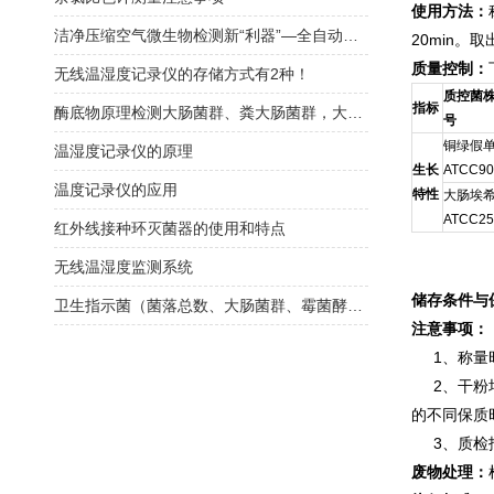
使用方法：
洁净压缩空气微生物检测新“利器”—全自动压缩空气微生物采样器
20min。
质量控制：
无线温湿度记录仪的存储方式有2种！
质控菌
指标
酶底物原理检测大肠菌群、粪大肠菌群，大肠埃希氏简介
号
铜绿假
温湿度记录仪的原理
生长
ATCC90
温度记录仪的应用
特性
大肠埃
ATCC25
红外线接种环灭菌器的使用和特点
无线温湿度监测系统
储存条件与
卫生指示菌（菌落总数、大肠菌群、霉菌酵母总数）快检方案
注意事项：
1、称量时
2、干粉培
的不同保质
3、质检报
废物处理：