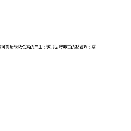
镁可促进绿脓色素的产生；琼脂是培养基的凝固剂；萘