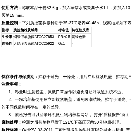
使用方法：
称取本品干粉52.6 g，加入蒸馏水或去离子水1 L，并加入10 
灭菌15 min。
质量控制：
下列质控菌株接种后于35-37℃培养40-48h，观察结果如下
指标
质控菌株及编号
标准值
特征性反应
生长率
铜绿假单胞菌ATCC27853
PR≥0.5
黄绿色素
选择性
大肠埃希氏菌ATCC25922
G≤1
-
储存条件与保质期：
贮存于避光、干燥处，用后立即旋紧瓶盖；贮存期
注意事项：
1、称量时注意粉尘，佩戴口罩操作以避免引起呼吸道系统不适。
2、干粉培养基使用后立即旋紧瓶盖，避免吸潮结块。贮存于避光、
的不同保质时间存在一定的差异。
3、质检报告可以登录环凯微生物培养基网站， 打开“质检报告"页面
废物处理：
检测之后带菌物品置于121℃下高压灭菌30分钟后处理。
执行标准：
Q/HKSJ 03-2011 广东环凯微生物科技有限公司企业标准