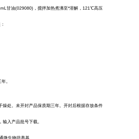
mL甘油(029080)，搅拌加热煮沸至*溶解，121℃高压
表：
三年。
干燥处。未开封产品保质期三年。开封后根据存放条件
，输入产品批号下载。
 普通微生物培养基