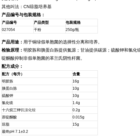
其他叫法：CN琼脂培养基
产品编号与包装规格：
产品编号
产品类型
包装规格
027054
干粉
250g/瓶
产品用途：
用于铜绿假单胞菌的选择性分离和培养。
检验原理：
明胶胨和胰蛋白胨提供氮源；甘油提供碳源；硫酸钾和氯化
啶酮酸抑制非假单胞菌的革兰氏阴性杆菌。
配方成分：
配方（每升）
含量
明胶胨
16g
胰蛋白胨
10g
硫酸钾
10g
氯化镁
1.4g
十六烷三钾
饥溴化铵
0.2g
萘啶酮酸
0.015g
琼脂
15g
最终pH 7.1±0.2