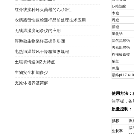
L-赖氨酸
红外线接种环灭菌器的7大特性
木糖
农药残留快速检测样品前处理技术应用
乳糖
蔗糖
无线温湿度记录仪的应用
氯化钠
浮游微生物采样器操作步骤
流代流酸钠
去氧胆酸钠
电热恒温鼓风干燥箱操纵规程
柠檬酸铁铵
酚红
土壤墒情速测Z大特点
琼脂
生物安全柜知多少
最终pH 7.4±0
支原体培养基简解
使用方法：
注平板，备
质量控制：
指标
质
福
生长率