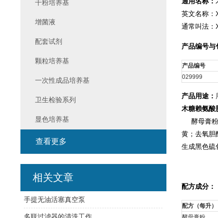
通用名称：
干粉培养基
英文名称：Xylo
增菌液
通常叫法：
配套试剂
产品编号与
颗粒培养基
产品编号
029999
一次性成品培养基
产品用途：
卫生检验系列
木糖赖氨酸脱
显色培养基
酵母膏粉提
黄；去氧胆
查看更多
生成黑色硫
相关文章
配方成分：
手提无油活塞真空泵
配方（每升）
多联过滤器的清洗工作
酵母膏粉