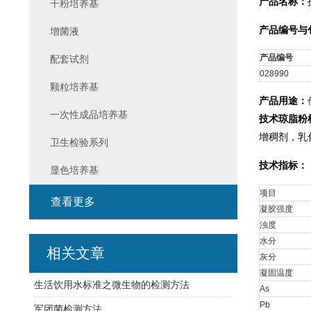
产品名称：
干粉培养基
产品编号与
增菌液
产品编号
配套试剂
028990
颗粒培养基
产品用途：
一次性成品培养基
技术琼脂粉
增稠剂，乳
卫生检验系列
技术指标：
显色培养基
项目
查看更多
凝胶强度
浊度
水分
相关文章
灰分
凝固温度
生活饮用水标准之微生物的检测方法
As
Pb
军团菌检测方法