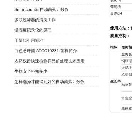
氯化钠
葡萄糖
Smartcounter自动菌落计数仪
最终pH
多联过滤器的清洗工作
使用方法：
温湿度记录仪的原理
质量控制：
干燥箱引用标准
指标
质控菌
白色念珠菌 ATCC10231-菌株简介
金黄色葡
农药残留快速检测样品前处理技术应用
铜绿假单
大肠埃希
生物安全柜知多少
乙型副伤
怎样选择才能得到好的自动菌落计数仪
生长率
枯草芽孢
白色念
黑曲霉 