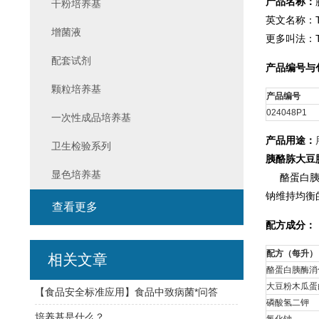
产品名称：
干粉培养基
英文名称：Trypt
增菌液
更多叫法：
配套试剂
产品编号与
颗粒培养基
产品编号
024048P1
一次性成品培养基
产品用途：
卫生检验系列
胰酪胨大豆
显色培养基
酪蛋白胰酶
钠维持均衡
查看更多
配方成分：
配方（每升）
相关文章
酪蛋白胰酶消
大豆粉木瓜蛋
【食品安全标准应用】食品中致病菌*问答
磷酸氢二钾
培养基是什么？