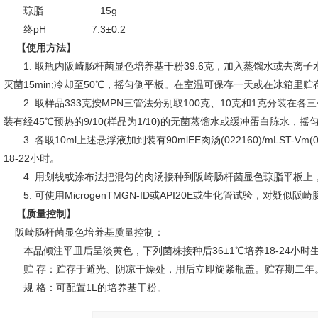
琼脂 15g
终pH 7.3±0.2
【
使用方法】
1. 取瓶内
阪崎肠杆菌显色培养基
干粉39.6克，加入蒸馏水或去离子
灭菌15min;冷却至50℃，摇匀倒平板。在室温可保存一天或在冰箱里贮存
2. 取样品333克按MPN三管法分别取100克、10克和1克分装在各三个2
装有经45℃预热的9/10(样品为1/10)的无菌蒸馏水或缓冲蛋白胨水，摇匀，
3. 各取10ml上述悬浮液加到装有90mlEE肉汤(022160)/mLST-Vm
18-22小时。
4. 用划线或涂布法把混匀的肉汤接种到阪崎肠杆菌显色琼脂平板上，35-
5. 可使用MicrogenTMGN-ID或API20E或生化管试验，对疑似
【质量控制】
阪崎肠杆菌显色培养基
质量控制：
本品倾注平皿后呈淡黄色，下列菌株接种后36±1℃培养18-24小时生
贮 存：贮存于避光、阴凉干燥处，用后立即旋紧瓶盖。贮存期二年
规 格：可配置1L的培养基干粉。