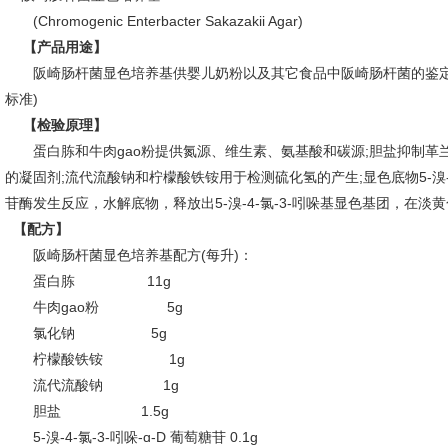
(Chromogenic Enterbacter Sakazakii Agar)
【产品用途】
阪崎肠杆菌显色培养基
供婴儿奶粉以及其它食品中阪崎肠杆菌的鉴定和计数。(G
标准)
【
检验
原理】
蛋白胨和牛肉gao粉提供氮源、维生素、氨基酸和碳源;胆盐抑制革兰
的凝固剂;流代流酸钠和柠檬酸铁铵用于检测硫化氢的产生;显色底物5-溴-4-
苷酶发生反应，水解底物，释放出5-溴-4-氯-3-吲哚基显色基团，在淡
【配方】
阪崎肠杆菌显色培养基
配方(每升)：
蛋白胨 11g
牛肉gao粉 5g
氯化钠 5g
柠檬酸铁铵 1g
流代流酸钠 1g
胆盐 1.5g
5-溴-4-氯-3-吲哚-ɑ-D 葡萄糖苷 0.1g