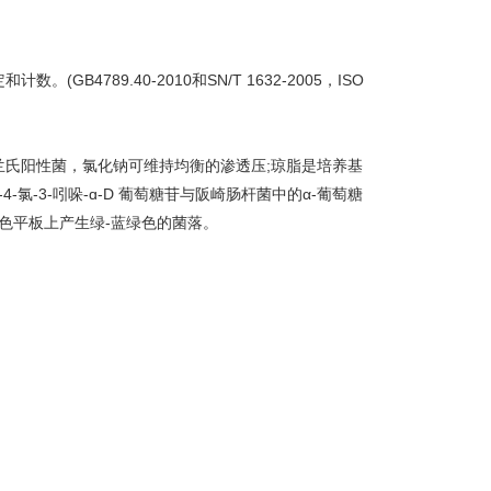
B4789.40-2010和SN/T 1632-2005，ISO
氏阳性菌，氯化钠可维持均衡的渗透压;琼脂是培养基
氯-3-吲哚-ɑ-D 葡萄糖苷与阪崎肠杆菌中的α-葡萄糖
黄色平板上产生绿-蓝绿色的菌落。