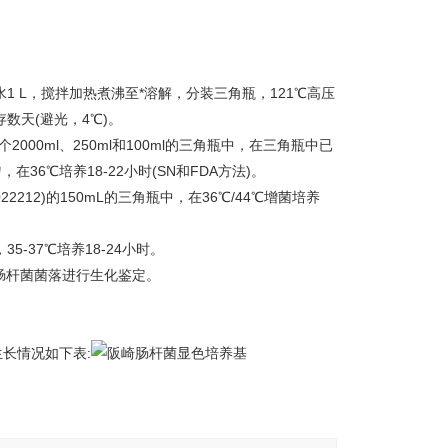
水1 L，搅拌加热煮沸至*溶解，分装三角瓶，121℃高压
数天(避光，4℃)。
000ml、250ml和100ml的三角瓶中，在三角瓶中已
在36℃培养18-22小时(SN和FDA方法)。
(022212)的150mL的三角瓶中，在36℃/44℃增菌培养
37℃培养18-24小时。
阪崎肠杆菌菌落进行生化鉴定。
长情况如下表:
。