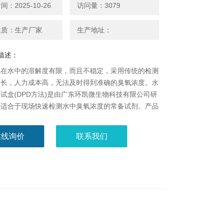
：2025-10-26
访问量：3079
性质：生产厂家
生产地址：
描述：
氧在水中的溶解度有限，而且不稳定，采用传统的检测
时长，人力成本高，无法及时得到准确的臭氧浓度。水
试盒(DPD方法)是由广东环凯微生物科技有限公司研
种适合于现场快速检测水中臭氧浓度的常备试剂。产品
)剂，单次用量独立铝箔包装，保质期长达2年，携带与
便，检测结果准确。
在线询价
联系我们