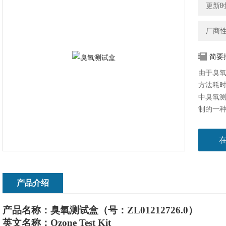
更新时间
厂商
简要
由于臭
方法耗
中臭氧测
制的一
为片(粉
储存方
产品介绍
产品名称：
臭氧
测试盒
（号：ZL01212726.0）
英文名称：
Ozone Test Kit